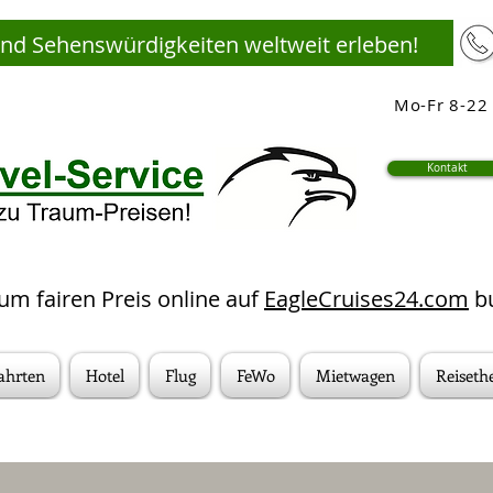
und Sehenswürdigkeiten weltweit erleben!
Mo-Fr 8-22 
Kontakt
um fairen Preis online auf
EagleCruises24.com
bu
ahrten
Hotel
Flug
FeWo
Mietwagen
Reiset