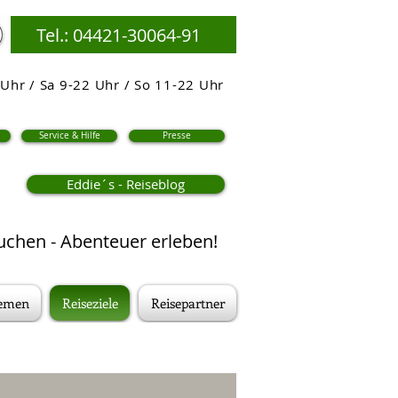
Tel.: 04421-30064-91
Uhr / Sa 9-22 Uhr / So 11-22 Uhr
Service & Hilfe
Presse
Eddie´s - Reiseblog
chen - Abenteuer erleben!
hemen
Reiseziele
Reisepartner