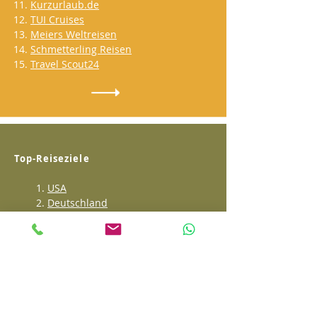
Kurzurlaub.de
TUI Cruises
Meiers Weltreisen
Schmetterling Reisen
Travel Scout24
Top-Reiseziele
1.
USA
2.
Deutschland
3.
Südafrika
4.
Seychellen
5.
Thailand
6.
Mallorca
7.
Malediven
8.
Karibik
9.
Japan