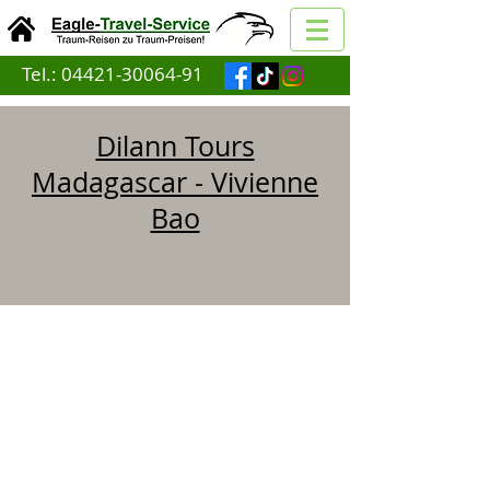
Tel.:
04421-30064-91
Dilann Tours
Madagascar - Vivienne
Bao