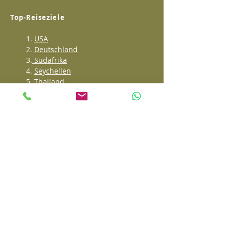
Top-Reiseziele
1.
USA
2.
Deutschland
3.
Südafrika
4.
Seychellen
5.
Thailand
6.
Mallorca
7.
Malediven
8.
Karibik
9.
Japan
10.
Italien
11.
Dubai
12.
Frankreich
13.
Ägypten
14.
Balearen
15.
Dom. Rep.