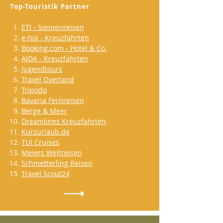
Top-Touristik Partner
ETI - Sonnenreisen
e-hoi - Kreuzfahrten
Booking.com - Hotel & Co.
AIDA - Kreuzfahrten
Jugendtours
Travel Overland
Tripodo
Bavaria Fernreisen
Berge & Meer
Dreamlines Kreuzfahrten
Kurzurlaub.de
TUI Cruises
Meiers Weltreisen
Schmetterling Reisen
Travel Scout24