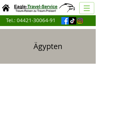
Tel.:
04421-30064-91
Ägypten